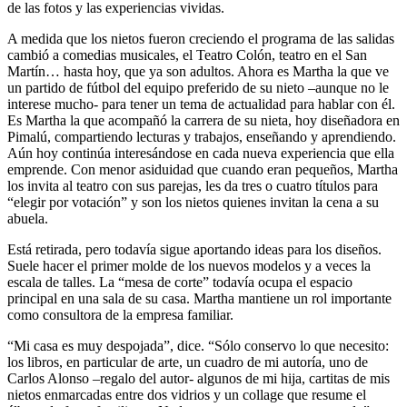
de las fotos y las experiencias vividas.
A medida que los nietos fueron creciendo el programa de las salidas
cambió a comedias musicales, el Teatro Colón, teatro en el San
Martín… hasta hoy, que ya son adultos. Ahora es Martha la que ve
un partido de fútbol del equipo preferido de su nieto –aunque no le
interese mucho- para tener un tema de actualidad para hablar con él.
Es Martha la que acompañó la carrera de su nieta, hoy diseñadora en
Pimalú, compartiendo lecturas y trabajos, enseñando y aprendiendo.
Aún hoy continúa interesándose en cada nueva experiencia que ella
emprende. Con menor asiduidad que cuando eran pequeños, Martha
los invita al teatro con sus parejas, les da tres o cuatro títulos para
“elegir por votación” y son los nietos quienes invitan la cena a su
abuela.
Está retirada, pero todavía sigue aportando ideas para los diseños.
Suele hacer el primer molde de los nuevos modelos y a veces la
escala de talles. La “mesa de corte” todavía ocupa el espacio
principal en una sala de su casa. Martha mantiene un rol importante
como consultora de la empresa familiar.
“Mi casa es muy despojada”, dice. “Sólo conservo lo que necesito:
los libros, en particular de arte, un cuadro de mi autoría, uno de
Carlos Alonso –regalo del autor- algunos de mi hija, cartitas de mis
nietos enmarcadas entre dos vidrios y un collage que resume el