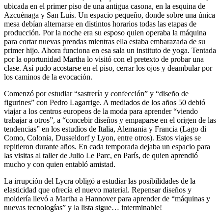
ubicada en el primer piso de una antigua casona, en la esquina de
Azcuénaga y San Luis. Un espacio pequeño, donde sobre una única
mesa debían alternarse en distintos horarios todas las etapas de
producción. Por la noche era su esposo quien operaba la máquina
para cortar nuevas prendas mientras ella estaba embarazada de su
primer hijo. Ahora funciona en esa sala un instituto de yoga. Tentada
por la oportunidad Martha lo visitó con el pretexto de probar una
clase. Así pudo acostarse en el piso, cerrar los ojos y deambular por
los caminos de la evocación.
Comenzó por estudiar “sastrería y confección” y “diseño de
figurines” con Pedro Lagarrige. A mediados de los años 50 debió
viajar a los centros europeos de la moda para aprender “viendo
trabajar a otros”, a “concebir diseños y empaparse en el origen de las
tendencias” en los estudios de Italia, Alemania y Francia (Lago di
Como, Colonia, Dusseldorf y Lyon, entre otros). Estos viajes se
repitieron durante años. En cada temporada dejaba un espacio para
las visitas al taller de Julio Le Parc, en París, de quien aprendió
mucho y con quien entabló amistad.
La irrupción del Lycra obligó a estudiar las posibilidades de la
elasticidad que ofrecía el nuevo material. Repensar diseños y
moldería llevó a Martha a Hannover para aprender de “máquinas y
nuevas tecnologías” y la lista sigue… interminable!