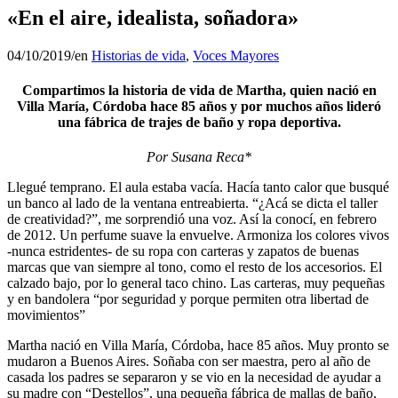
«En el aire, idealista, soñadora»
04/10/2019
/
en
Historias de vida
,
Voces Mayores
Compartimos la historia de vida de Martha, quien nació en
Villa María, Córdoba hace 85 años y por muchos años lideró
una fábrica de trajes de baño y ropa deportiva.
Por Susana Reca*
Llegué temprano. El aula estaba vacía. Hacía tanto calor que busqué
un banco al lado de la ventana entreabierta. “¿Acá se dicta el taller
de creatividad?”, me sorprendió una voz. Así la conocí, en febrero
de 2012. Un perfume suave la envuelve. Armoniza los colores vivos
-nunca estridentes- de su ropa con carteras y zapatos de buenas
marcas que van siempre al tono, como el resto de los accesorios. El
calzado bajo, por lo general taco chino. Las carteras, muy pequeñas
y en bandolera “por seguridad y porque permiten otra libertad de
movimientos”
Martha nació en Villa María, Córdoba, hace 85 años. Muy pronto se
mudaron a Buenos Aires. Soñaba con ser maestra, pero al año de
casada los padres se separaron y se vio en la necesidad de ayudar a
su madre con “Destellos”, una pequeña fábrica de mallas de baño,