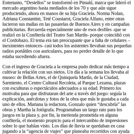
Entretanto, “Destellos” se transformó en Pimalú, marca que lideró el
mercado argentino hasta mediados de los 70 y que aún sigue
produciendo, ahora en manos de su hija Graciela. Norma Nolan,
Adriana Constantini, Teté Coustarot, Graciela Alfano, entre otras
lucieron sus mallas en las pasarelas de Buenos Aires y en campañas
publicitarias. Recuerda especialmente uno de esos desfiles -que se
realizó en la Confitería del Teatro San Martín- porque coincidió con
el Cordobazo. El tema era tan preocupante que a falta de celulares –
inexistentes entonces- casi todos los asistentes llevaban sus pequeñas
radios portátiles con auriculares, para no perder detalle de lo que
estaba sucediendo afuera.
Con el ingreso de Graciela a la empresa pudo dedicar más tiempo a
cultivar la relación con sus nietos. Un día a la semana los llevaba al
museo: de Bellas Artes, el de Quinquela Martín, de la Ciudad,
Sarmiento, el Centro Cultural Recoleta, al Parque Lezama, plazas
con esculturas o espectáculos adecuados a su edad. Primero los
motivaba para que disfrutaran del arte a través del juego: seguía la
explicación, anécdotas y fotos de la obra que más le gustaba a cada
uno de ellos. Mariana la redactora, Gonzalo quien “descubría” las
obras y Martha la fotógrafa. Programaban un largo rato para los
juegos en la plaza y, por fin, la merienda prometida en alguna
confitería, el momento propicio para el intercambio de impresiones
sobre lo que habían visto. Los días de lluvia se quedaban en casa
jugando a la “agencia de viajes” que planeaba recorridos con ayuda