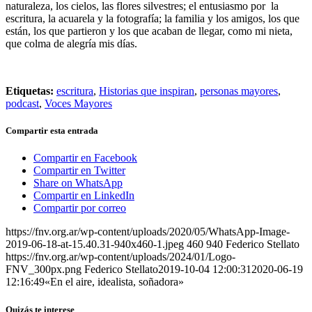
naturaleza, los cielos, las flores silvestres; el entusiasmo por la
escritura, la acuarela y la fotografía; la familia y los amigos, los que
están, los que partieron y los que acaban de llegar, como mi nieta,
que colma de alegría mis días.
Etiquetas:
escritura
,
Historias que inspiran
,
personas mayores
,
podcast
,
Voces Mayores
Compartir esta entrada
Compartir en Facebook
Compartir en Twitter
Share on WhatsApp
Compartir en LinkedIn
Compartir por correo
https://fnv.org.ar/wp-content/uploads/2020/05/WhatsApp-Image-
2019-06-18-at-15.40.31-940x460-1.jpeg
460
940
Federico Stellato
https://fnv.org.ar/wp-content/uploads/2024/01/Logo-
FNV_300px.png
Federico Stellato
2019-10-04 12:00:31
2020-06-19
12:16:49
«En el aire, idealista, soñadora»
Quizás te interese