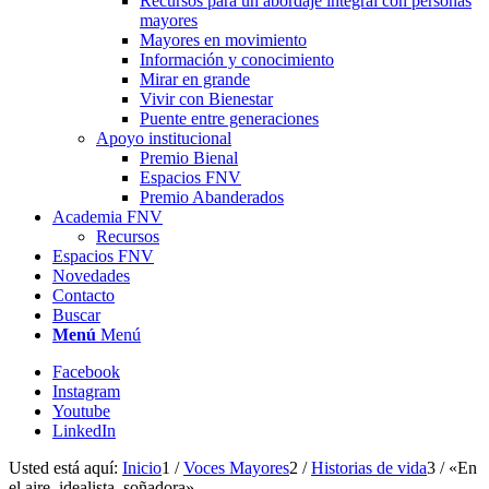
Recursos para un abordaje integral con personas
mayores
Mayores en movimiento
Información y conocimiento
Mirar en grande
Vivir con Bienestar
Puente entre generaciones
Apoyo institucional
Premio Bienal
Espacios FNV
Premio Abanderados
Academia FNV
Recursos
Espacios FNV
Novedades
Contacto
Buscar
Menú
Menú
Facebook
Instagram
Youtube
LinkedIn
Usted está aquí:
Inicio
1
/
Voces Mayores
2
/
Historias de vida
3
/
«En
el aire, idealista, soñadora»