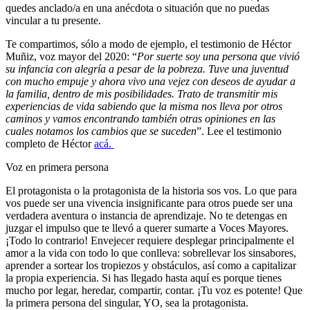
quedes anclado/a en una anécdota o situación que no puedas
vincular a tu presente.
Te compartimos, sólo a modo de ejemplo, el testimonio de Héctor
Muñiz, voz mayor del 2020: “
Por suerte soy una persona que vivió
su infancia con alegría a pesar de la pobreza. Tuve una juventud
con mucho empuje y ahora vivo una vejez con deseos de ayudar a
la familia, dentro de mis posibilidades. Trato de transmitir mis
experiencias de vida sabiendo que la misma nos lleva por otros
caminos y vamos encontrando también otras opiniones en las
cuales notamos los cambios que se suceden
”. Lee el testimonio
completo de Héctor
acá.
Voz en primera persona
El protagonista o la protagonista de la historia sos vos. Lo que para
vos puede ser una vivencia insignificante para otros puede ser una
verdadera aventura o instancia de aprendizaje. No te detengas en
juzgar el impulso que te llevó a querer sumarte a Voces Mayores.
¡Todo lo contrario! Envejecer requiere desplegar principalmente el
amor a la vida con todo lo que conlleva: sobrellevar los sinsabores,
aprender a sortear los tropiezos y obstáculos, así como a capitalizar
la propia experiencia. Si has llegado hasta aquí es porque tienes
mucho por legar, heredar, compartir, contar. ¡Tu voz es potente! Que
la primera persona del singular, YO, sea la protagonista.