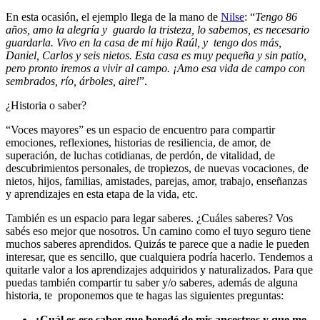
En esta ocasión, el ejemplo llega de la mano de
Nilse
: “
Tengo 86
años, amo la alegría y guardo la tristeza, lo sabemos, es necesario
guardarla. Vivo en la casa de mi hijo Raúl, y tengo dos más,
Daniel, Carlos y seis nietos. Esta casa es muy pequeña y sin patio,
pero pronto iremos a vivir al campo. ¡Amo esa vida de campo con
sembrados, río, árboles, aire!
”.
¿Historia o saber?
“Voces mayores” es un espacio de encuentro para compartir
emociones, reflexiones, historias de resiliencia, de amor, de
superación, de luchas cotidianas, de perdón, de vitalidad, de
descubrimientos personales, de tropiezos, de nuevas vocaciones, de
nietos, hijos, familias, amistades, parejas, amor, trabajo, enseñanzas
y aprendizajes en esta etapa de la vida, etc.
También es un espacio para legar saberes. ¿Cuáles saberes? Vos
sabés eso mejor que nosotros. Un camino como el tuyo seguro tiene
muchos saberes aprendidos. Quizás te parece que a nadie le pueden
interesar, que es sencillo, que cualquiera podría hacerlo. Tendemos a
quitarle valor a los aprendizajes adquiridos y naturalizados. Para que
puedas también compartir tu saber y/o saberes, además de alguna
historia, te proponemos que te hagas las siguientes preguntas:
¿Cuál es ese saber que heredé de mis ancestros y que me