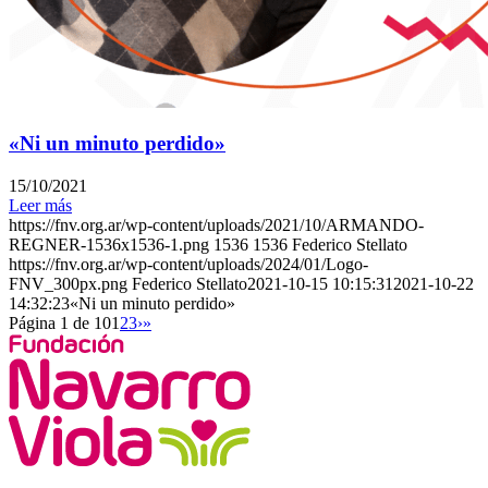
«Ni un minuto perdido»
15/10/2021
Leer más
https://fnv.org.ar/wp-content/uploads/2021/10/ARMANDO-
REGNER-1536x1536-1.png
1536
1536
Federico Stellato
https://fnv.org.ar/wp-content/uploads/2024/01/Logo-
FNV_300px.png
Federico Stellato
2021-10-15 10:15:31
2021-10-22
14:32:23
«Ni un minuto perdido»
Página 1 de 10
1
2
3
›
»