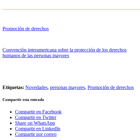
______________________________________
_________________
Promoción de derechos
–
Convención interamericana sobre la protección de los derechos
humanos de las personas mayores
–
–
Etiquetas:
Novedades
,
personas mayores
,
Promoción de derechos
Compartir esta entrada
Compartir en Facebook
Compartir en Twitter
Share on WhatsApp
Compartir en LinkedIn
Compartir por correo