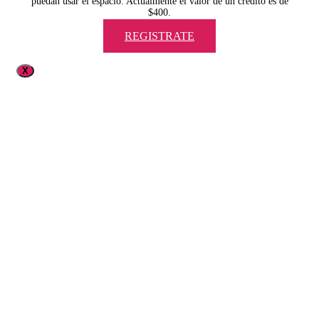
puedan usar el espacio. Actualmente el valor de un crédito es de
$400.
REGISTRATE
X