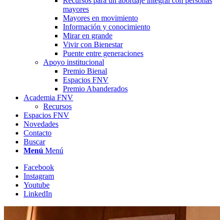
Recursos para un abordaje integral con personas
mayores
Mayores en movimiento
Información y conocimiento
Mirar en grande
Vivir con Bienestar
Puente entre generaciones
Apoyo institucional
Premio Bienal
Espacios FNV
Premio Abanderados
Academia FNV
Recursos
Espacios FNV
Novedades
Contacto
Buscar
Menú
Menú
Facebook
Instagram
Youtube
LinkedIn