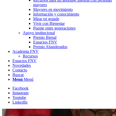
Recursos para un abordaje integral con personas
mayores
Mayores en movimiento
Información y conocimiento
Mirar en grande
Vivir con Bienestar
Puente entre generaciones
Apoyo institucional
Premio Bienal
Espacios FNV
Premio Abanderados
Academia FNV
Recursos
Espacios FNV
Novedades
Contacto
Buscar
Menú
Menú
Facebook
Instagram
Youtube
LinkedIn