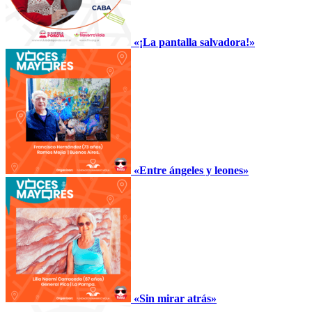
«¡La pantalla salvadora!»
«Entre ángeles y leones»
«Sin mirar atrás»