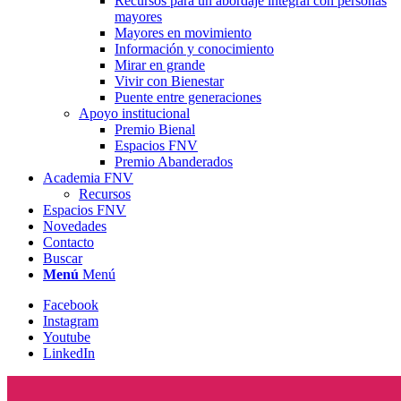
Recursos para un abordaje integral con personas
mayores
Mayores en movimiento
Información y conocimiento
Mirar en grande
Vivir con Bienestar
Puente entre generaciones
Apoyo institucional
Premio Bienal
Espacios FNV
Premio Abanderados
Academia FNV
Recursos
Espacios FNV
Novedades
Contacto
Buscar
Menú
Menú
Facebook
Instagram
Youtube
LinkedIn