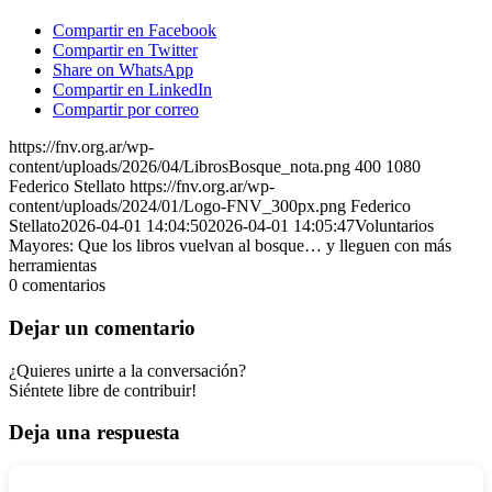
Compartir en Facebook
Compartir en Twitter
Share on WhatsApp
Compartir en LinkedIn
Compartir por correo
https://fnv.org.ar/wp-
content/uploads/2026/04/LibrosBosque_nota.png
400
1080
Federico Stellato
https://fnv.org.ar/wp-
content/uploads/2024/01/Logo-FNV_300px.png
Federico
Stellato
2026-04-01 14:04:50
2026-04-01 14:05:47
Voluntarios
Mayores: Que los libros vuelvan al bosque… y lleguen con más
herramientas
0
comentarios
Dejar un comentario
¿Quieres unirte a la conversación?
Siéntete libre de contribuir!
Deja una respuesta