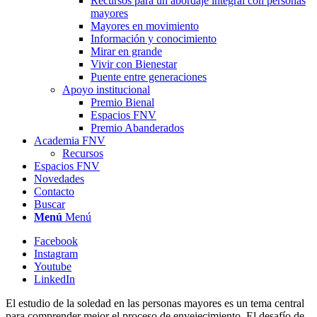
Recursos para un abordaje integral con personas
mayores
Mayores en movimiento
Información y conocimiento
Mirar en grande
Vivir con Bienestar
Puente entre generaciones
Apoyo institucional
Premio Bienal
Espacios FNV
Premio Abanderados
Academia FNV
Recursos
Espacios FNV
Novedades
Contacto
Buscar
Menú
Menú
Facebook
Instagram
Youtube
LinkedIn
El estudio de la soledad en las personas mayores es un tema central
para comprender mejor el proceso de envejecimiento. El desafío de